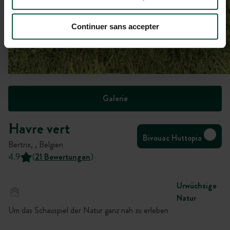
Continuer sans accepter
Galerie
Havre vert
Bivouac Huttopia
Bertrix, , Belgien
4.9
(
21 Bewertungen
)
Urwüchsige
Natur
Um das Schauspiel der Natur ganz nah zu erleben