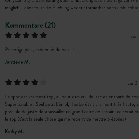
OnlyCamp gilt: Stornierung oder Umbuchung ist bis 30 Tage vor Anr
möglich - danach ist die Buchung weder stornierbar noch umbuchbar
Kommentare (21)
vor
Prachtige plek, midden in de natuur!
Jantiene M.
vor 3
Le spot est vraiment top, au bout d'un cul-de-sac et entouré de ch
Super paisible ! Seul petit bémol, l'herbe était vraiment très haute, si
possible de juste débroussailler un grand carré de terrain, ce serait v
le top (c'est la seule chose qui me retient de mettre 5 étoiles)
Kerby M.