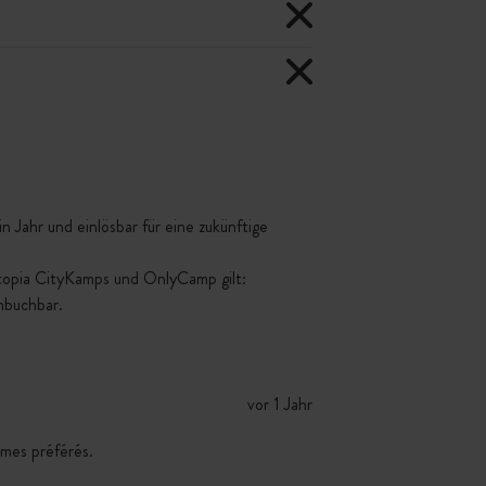
 Jahr und einlösbar für eine zukünftige
ttopia CityKamps und OnlyCamp gilt:
mbuchbar.
vor 1 Jahr
 mes préférés.