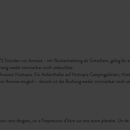
Stunden vor Anreise - mit Rückerstattung als Gutschein, gültig für ein
chung weder stornierbar noch umbuchbar.
 Bivouacs Huttopia. Für Aufenthalte auf Huttopia Campingplätzen, Hu
vor Anreise möglich - danach ist die Buchung weder stornierbar noch u
urs sont dingues, on a l’impression d’être sur une autre planète. Un de