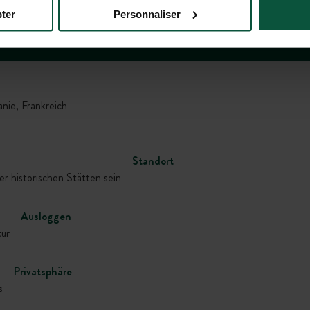
ter
Personnaliser
Galerie
e, Frankreich
Standort
r historischen Stätten sein
Ausloggen
tur
Privatsphäre
s