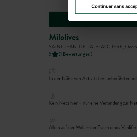
Continuer sans accep
Milolives
SAINT-JEAN-DE-LA-BLAQUIERE, Occitani
5
(
1 Bewertungen
)
In der Nähe von Aktivitäten, unberührten ode
Kein Netz hier – nur eine Verbindung zur Na
Allein auf der Welt – der Traum eines Vanlifer