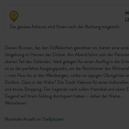
M
(
Die genaue Adresse wird Ihnen nach der Buchung mitgeteilt.
Dieses Bivouac, das den Trüffeleichen gewidmet ist, bietet eine einzi
Umgebung im Herzen der Drôme. Am Abend lohnt sich der Panoram
oberen Teil des Geländes. Ideal gelegen für einen Ausflug in die D
ist es der perfekte Ausgangspunkt, um die Reichtümer des Rhôneta
– vom Fluss bis zu den Weinbergen, vorbei an üppigen Obstgärten 
Dörfern. Ganz in der Nähe? Die Stadt Valence für einen kulturelle
und etwas Shopping. Der Legende nach sollen Hannibal und seine E
Gegend auf ihrem Feldzug durchquert haben – daher der Name…
Weiterlesen
Maximale Anzahl an Stellplätzen