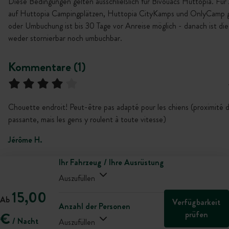
Diese Bedingungen gelten ausschließlich für Bivouacs Huttopia. Für
auf Huttopia Campingplätzen, Huttopia CityKamps und OnlyCamp gi
oder Umbuchung ist bis 30 Tage vor Anreise möglich - danach ist di
weder stornierbar noch umbuchbar.
Kommentare (1)
Chouette endroit! Peut-être pas adapté pour les chiens (proximité 
passante, mais les gens y roulent à toute vitesse)
Jérôme H.
Ihr Fahrzeug / Ihre Ausrüstung
Auszufüllen
15,00
Ab
Verfügbarkeit
Anzahl der Personen
prüfen
€
/ Nacht
Auszufüllen