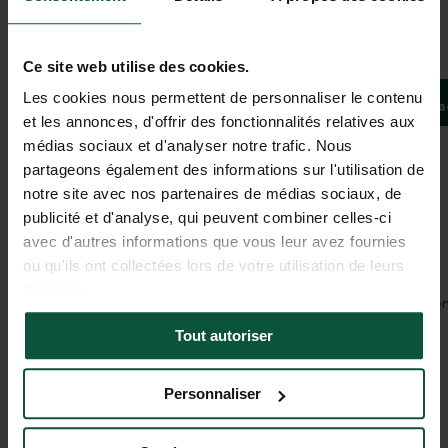
Galerie
Ce site web utilise des cookies.
La cachette du Bara Bahaut
Les cookies nous permettent de personnaliser le contenu
Bivoua
LE BUGUE, Nouvelle-Aquitaine, Frankreich
et les annonces, d'offrir des fonctionnalités relatives aux
4
(
1 Bewertungen
)
médias sociaux et d'analyser notre trafic. Nous
partageons également des informations sur l'utilisation de
notre site avec nos partenaires de médias sociaux, de
Aussicht
publicité et d'analyse, qui peuvent combiner celles-ci
Die Magie einer atemberaubenden Landschaft
avec d'autres informations que vous leur avez fournies
ou qu'ils ont collectées lors de votre utilisation de leurs
services.
In der Nähe von Aktivitäten, unberührten oder historischen Stätten
Tout autoriser
Ausloggen
Kein Netz hier – nur eine Verbindung zur Natur
Personnaliser
Privatsphäre