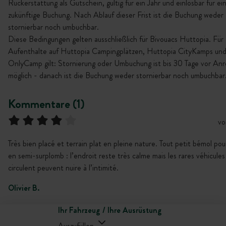
Rückerstattung als Gutschein, gültig für ein Jahr und einlösbar für ei
zukünftige Buchung. Nach Ablauf dieser Frist ist die Buchung weder
stornierbar noch umbuchbar.
Diese Bedingungen gelten ausschließlich für Bivouacs Huttopia. Für
Aufenthalte auf Huttopia Campingplätzen, Huttopia CityKamps un
OnlyCamp gilt: Stornierung oder Umbuchung ist bis 30 Tage vor Anr
möglich - danach ist die Buchung weder stornierbar noch umbuchbar
Kommentare (1)
vo
Très bien placé et terrain plat en pleine nature. Tout petit bémol pou
en semi-surplomb : l’endroit reste très calme mais les rares véhicules
circulent peuvent nuire à l’intimité.
Olivier B.
Ihr Fahrzeug / Ihre Ausrüstung
Auszufüllen