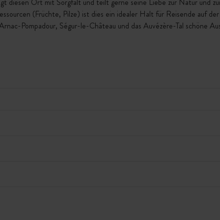
gt diesen Ort mit Sorgfalt und teilt gerne seine Liebe zur Natur und 
ssourcen (Früchte, Pilze) ist dies ein idealer Halt für Reisende auf d
Arnac-Pompadour, Ségur-le-Château und das Auvézère-Tal schöne Ausf