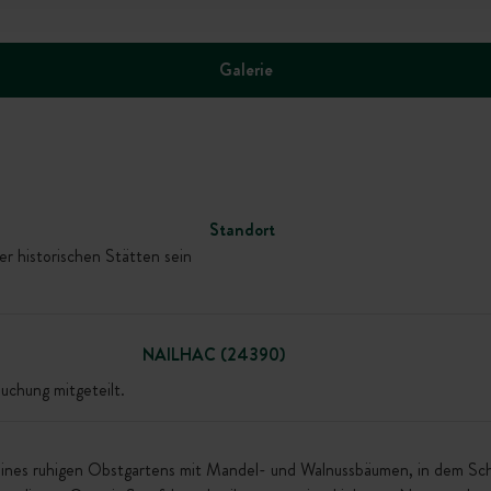
Galerie
Standort
r historischen Stätten sein
NAILHAC (24390)
uchung mitgeteilt.
n eines ruhigen Obstgartens mit Mandel- und Walnussbäumen, in dem S