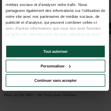
médias sociaux et d'analyser notre trafic. Nous
Galerie
partageons également des informations sur l'utilisation de
notre site avec nos partenaires de médias sociaux, de
La gare
publicité et d'analyse, qui peuvent combiner celles-ci
avec d'autres informations que vous leur avez fournies
Bivoua
DE L'ANCIENNE GARE, Nouvelle-Aquitaine,
ou qu'ils ont collectées lors de votre utilisation de leurs
Frankreich
services.
Tout autoriser
In der Nähe von Aktivitäten, unberührten oder historischen Stätten
Personnaliser
Ausloggen
Kein Netz hier – nur eine Verbindung zur Natur
Continuer sans accepter
Privatsphäre
Allein auf der Welt – der Traum eines Vanlifers