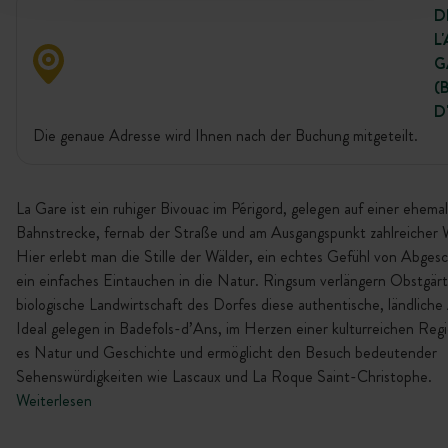
D
L
G
(
D
Die genaue Adresse wird Ihnen nach der Buchung mitgeteilt.
La Gare ist ein ruhiger Bivouac im Périgord, gelegen auf einer ehema
Bahnstrecke, fernab der Straße und am Ausgangspunkt zahlreicher
Hier erlebt man die Stille der Wälder, ein echtes Gefühl von Abges
ein einfaches Eintauchen in die Natur. Ringsum verlängern Obstgär
biologische Landwirtschaft des Dorfes diese authentische, ländlich
Ideal gelegen in Badefols-d’Ans, im Herzen einer kulturreichen Reg
es Natur und Geschichte und ermöglicht den Besuch bedeutender
Sehenswürdigkeiten wie Lascaux und La Roque Saint-Christophe.
Weiterlesen