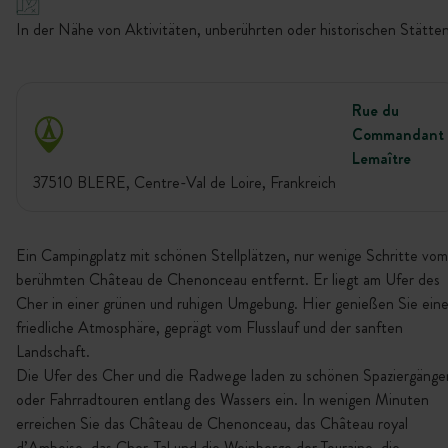
In der Nähe von Aktivitäten, unberührten oder historischen Stätten
Rue du
Commandant
Lemaître
37510 BLERE, Centre-Val de Loire, Frankreich
Ein Campingplatz mit schönen Stellplätzen, nur wenige Schritte vom
berühmten Château de Chenonceau entfernt. Er liegt am Ufer des
Cher in einer grünen und ruhigen Umgebung. Hier genießen Sie ein
friedliche Atmosphäre, geprägt vom Flusslauf und der sanften
Landschaft.
Die Ufer des Cher und die Radwege laden zu schönen Spaziergänge
oder Fahrradtouren entlang des Wassers ein. In wenigen Minuten
erreichen Sie das Château de Chenonceau, das Château royal
d’Amboise, das Cher-Tal und die Weinberge der Touraine, die