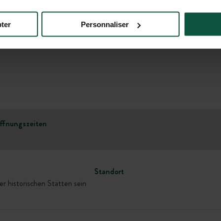
ter
Personnaliser
Galerie
ffnungszeiten
Standort
r historischen Stätten sein