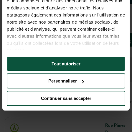
et les annonces, d'offrir des fonctionnalités relatives aux
médias sociaux et d'analyser notre trafic. Nous
partageons également des informations sur l'utilisation de
Galerie
notre site avec nos partenaires de médias sociaux, de
publicité et d'analyse, qui peuvent combiner celles-ci
Camping La Potinière
avec d'autres informations que vous leur avez fournies
Camping
ou qu'ils ont collectées lors de votre utilisation de leurs
Écueillé, Centre-Val de Loire, Frankreich
services.
Tout autoriser
Öffnungszeiten
30. April 2026 - 13. September 2026
Personnaliser
Continuer sans accepter
In der Nähe von Aktivitäten, unberührten oder historischen Stätten
Rue Pierre