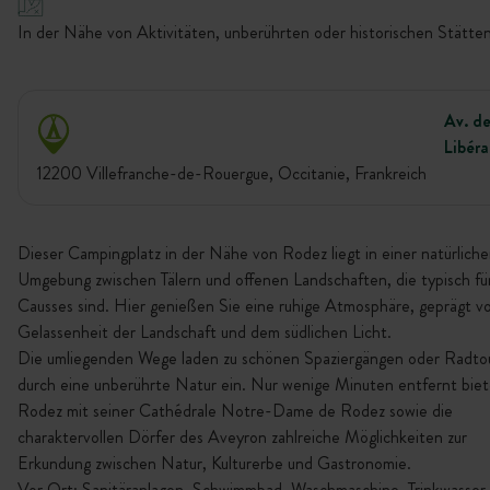
In der Nähe von Aktivitäten, unberührten oder historischen Stätten
Av. de
Libéra
12200 Villefranche-de-Rouergue, Occitanie, Frankreich
Dieser Campingplatz in der Nähe von Rodez liegt in einer natürlich
Umgebung zwischen Tälern und offenen Landschaften, die typisch für
Causses sind. Hier genießen Sie eine ruhige Atmosphäre, geprägt v
Gelassenheit der Landschaft und dem südlichen Licht.
Die umliegenden Wege laden zu schönen Spaziergängen oder Radto
durch eine unberührte Natur ein. Nur wenige Minuten entfernt bie
Rodez mit seiner Cathédrale Notre-Dame de Rodez sowie die
charaktervollen Dörfer des Aveyron zahlreiche Möglichkeiten zur
Erkundung zwischen Natur, Kulturerbe und Gastronomie.
Vor Ort: Sanitäranlagen, Schwimmbad, Waschmaschine, Trinkwasser