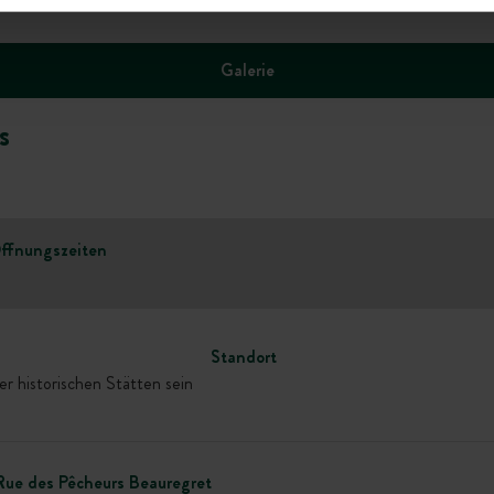
Galerie
s
ffnungszeiten
Standort
r historischen Stätten sein
Rue des Pêcheurs Beauregret