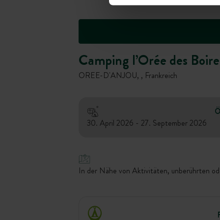
Camping l’Orée des Boire
OREE-D'ANJOU, , Frankreich
Ö
30. April 2026 - 27. September 2026
In der Nähe von Aktivitäten, unberührten ode