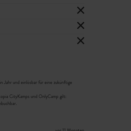
 Jahr und einlösbar für eine zukünftige
ttopia CityKamps und OnlyCamp gilt:
mbuchbar.
vor 11 Monaten