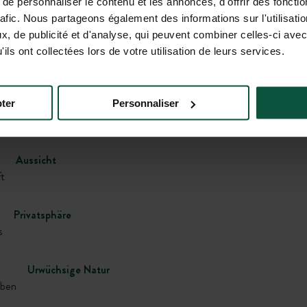
e personnaliser le contenu et les annonces, d'offrir des fonctio
rafic. Nous partageons également des informations sur l'utilisati
, de publicité et d'analyse, qui peuvent combiner celles-ci avec
Galerie
ils ont collectées lors de votre utilisation de leurs services.
ter
Personnaliser
kreich
Aussicht
t
Privatsphäre
s
Urwüchsige Natur
eben