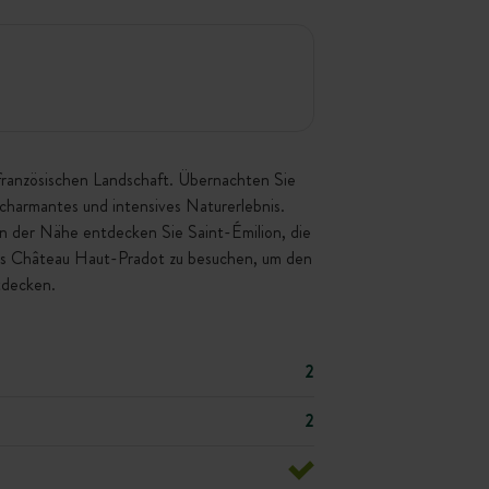
tfranzösischen Landschaft. Übernachten Sie
charmantes und intensives Naturerlebnis.
 In der Nähe entdecken Sie Saint-Émilion, die
das Château Haut-Pradot zu besuchen, um den
tdecken.
2
2