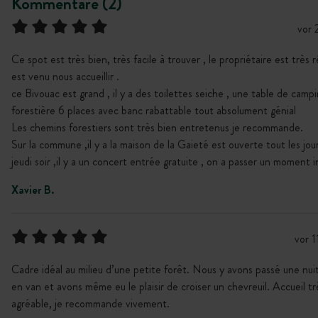
Kommentare (2)
vor
Ce spot est très bien, très facile à trouver , le propriétaire est très ré
est venu nous accueillir .
ce Bivouac est grand , il y a des toilettes seiche , une table de camp
forestière 6 places avec banc rabattable tout absolument génial
Les chemins forestiers sont très bien entretenus je recommande.
Sur la commune ,il y a la maison de la Gaieté est ouverte tout les jour
jeudi soir ,il y a un concert entrée gratuite , on a passer un moment i
Xavier B.
vor 
Cadre idéal au milieu d’une petite forêt. Nous y avons passé une nuit
en van et avons même eu le plaisir de croiser un chevreuil. Accueil tr
agréable, je recommande vivement.