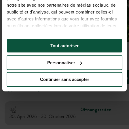
notre site avec nos partenaires de médias sociaux, de
publicité et d'analyse, qui peuvent combiner celles-ci
avec d'autres informations que vous leur avez fournies
ou qu'ils ont collectées lors de votre utilisation de leurs
services.
Tout autoriser
Galerie
Personnaliser
Les châtaigniers
Bivoua
Continuer sans accepter
CHERAC, Nouvelle-Aquitaine, Frankreich
5
(
2 Bewertungen
)
Öffnungszeiten
30. April 2026 - 30. Oktober 2026