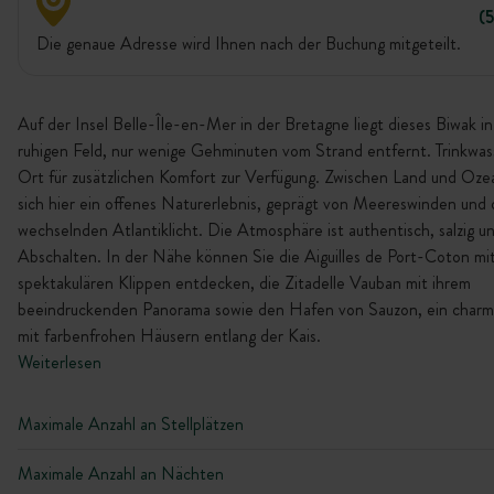
(
Die genaue Adresse wird Ihnen nach der Buchung mitgeteilt.
Auf der Insel Belle-Île-en-Mer in der Bretagne liegt dieses Biwak i
ruhigen Feld, nur wenige Gehminuten vom Strand entfernt. Trinkwas
Ort für zusätzlichen Komfort zur Verfügung. Zwischen Land und Oze
sich hier ein offenes Naturerlebnis, geprägt von Meereswinden und
wechselnden Atlantiklicht. Die Atmosphäre ist authentisch, salzig u
Abschalten. In der Nähe können Sie die Aiguilles de Port-Coton mit
spektakulären Klippen entdecken, die Zitadelle Vauban mit ihrem
beeindruckenden Panorama sowie den Hafen von Sauzon, ein charm
mit farbenfrohen Häusern entlang der Kais.
Weiterlesen
Maximale Anzahl an Stellplätzen
Maximale Anzahl an Nächten