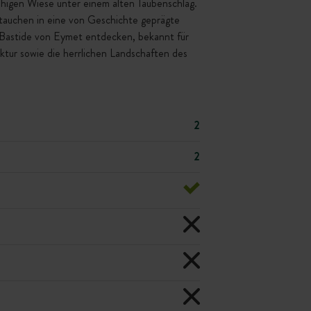
uhigen Wiese unter einem alten Taubenschlag.
tauchen in eine von Geschichte geprägte
 Bastide von Eymet entdecken, bekannt für
ktur sowie die herrlichen Landschaften des
2
2