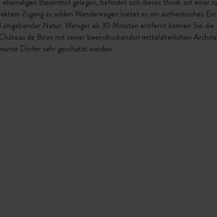
 ehemaligen Bauernhof gelegen, befindet sich dieses Biwak auf einer r
rektem Zugang zu wilden Wanderwegen bietet es ein authentisches Ein
d umgebender Natur. Weniger als 30 Minuten entfernt können Sie die
Château de Biron mit seiner beeindruckenden mittelalterlichen Archite
rmante Dörfer sehr geschätzt werden.