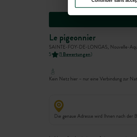
Continuer sans accep
Le pigeonnier
SAINTE-FOY-DE-LONGAS, Nouvelle-Aquita
5
(
1 Bewertungen
)
Kein Netz hier – nur eine Verbindung zur Na
Die genaue Adresse wird Ihnen nach der B