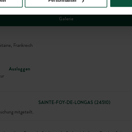
ter
Personnaliser
Galerie
ine, Frankreich
Ausloggen
tur
SAINTE-FOY-DE-LONGAS (24510)
uchung mitgeteilt.