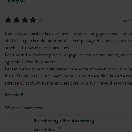
Thierry G.
vor 
Bon spot, au bord de la rivière avec un terrain dégagé comme le mon
photo. Un peu loin de l'autoroute, la nuit passage d'avions et train as
proches. Et pas mal de moustiques..
Point positif le spot est propre, dégagé, accessible facilement, assez
agréable à côté de la rivière.
Pensez bien à appeler pour prévenir de votre arrivée et avoir le code 
Nous n'avions pas vu le numéro de tel qui se trouve dans le 2eme mai
adresse du spot .Avec nos excuses pour vous avoir réveillé tardiveme
Pascale B.
Weitere Kommentare
Ihr Fahrzeug / Ihre Ausrüstung
Auszufüllen