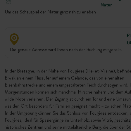
Natur
Um das Schauspiel der Natur ganz nah zu erleben
P
(
Die genaue Adresse wird Ihnen nach der Buchung mitgeteilt.
In der Bretagne, in der Nähe von Fougères (Ille-et-Vilaine), befinde
Biwak an einem Flussufer auf einem Gelände, das von einer alten
Eisenbahnstrecke und einem umgestalteten Teich durchzogen wird. 
Morgenstunden können sich manchmal Hirsche nähern und dem Auf
wilde Note verleihen. Der Zugang ist durch ein Tor und eine Umzäun
was den Ort besonders für Familien geeignet macht – zwischen Nat
In der Umgebung können Sie das Schloss von Fougères entdecken, 
Fougères, ideal für Spaziergänge im Unterholz, sowie Vitré, geschätzt
historisches Zentrum und seine mittelalterliche Burg, die über der S