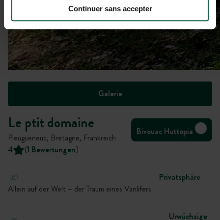
Continuer sans accepter
Galerie
Le ptit domaine
Bivouac Huttopia
Pleugueneuc, Bretagne, Frankreich
4
(
1 Bewertungen
)
Privatsphäre
Allein auf der Welt – der Traum eines Vanlifers
Urwüchsige