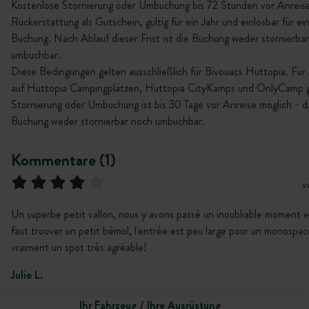
Kostenlose Stornierung oder Umbuchung bis 72 Stunden vor Anreise
Rückerstattung als Gutschein, gültig für ein Jahr und einlösbar für ei
Buchung. Nach Ablauf dieser Frist ist die Buchung weder stornierba
umbuchbar.
Diese Bedingungen gelten ausschließlich für Bivouacs Huttopia. Für
auf Huttopia Campingplätzen, Huttopia CityKamps und OnlyCamp gi
Stornierung oder Umbuchung ist bis 30 Tage vor Anreise möglich - da
Buchung weder stornierbar noch umbuchbar.
Kommentare (1)
v
Un superbe petit vallon, nous y avons passé un inoubliable moment en 
faut trouver un petit bémol, l'entrée est peu large pour un monospac
vraiment un spot très agréable!
Julie L.
Ihr Fahrzeug / Ihre Ausrüstung