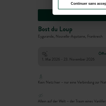
Continuer sans accep
Bost du Loup
Eygurande, Nouvelle-Aquitaine, Frankreich
Öffn
1. Mai 2026 - 23. November 2026
Kein Netz hier – nur eine Verbindung zur Na
Allein auf der Welt – der Traum eines Vanlifer