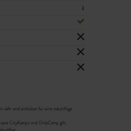
2
 Jahr und einlösbar für eine zukünftige
ttopia CityKamps und OnlyCamp gilt:
mbuchbar.