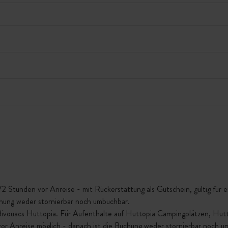
Stunden vor Anreise - mit Rückerstattung als Gutschein, gültig für ein
chung weder stornierbar noch umbuchbar.
 Bivouacs Huttopia. Für Aufenthalte auf Huttopia Campingplätzen, Hu
vor Anreise möglich - danach ist die Buchung weder stornierbar noch u