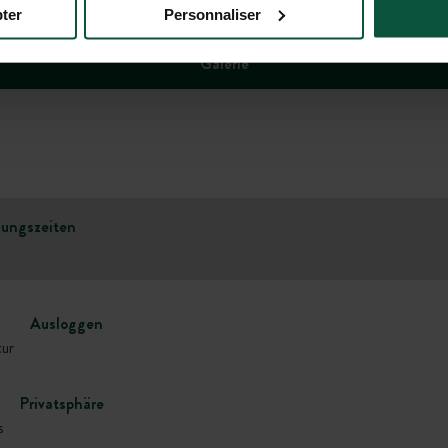
ter
Personnaliser
Galerie
ungszeiten
Ausloggen
tur
Privatsphäre
s