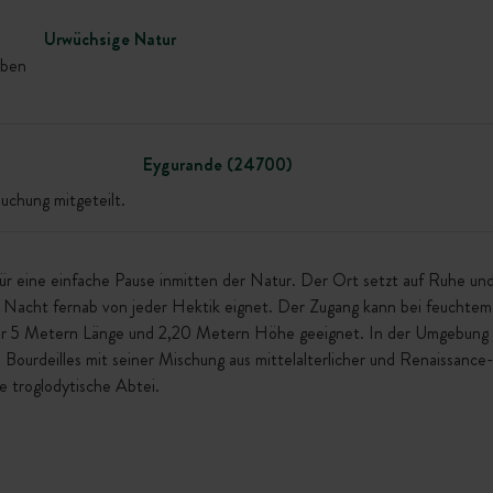
Urwüchsige Natur
eben
Eygurande (24700)
uchung mitgeteilt.
für eine einfache Pause inmitten der Natur. Der Ort setzt auf Ruhe und
he Nacht fernab von jeder Hektik eignet. Der Zugang kann bei feuchte
ter 5 Metern Länge und 2,20 Metern Höhe geeignet. In der Umgebung 
Bourdeilles mit seiner Mischung aus mittelalterlicher und Renaissance
e troglodytische Abtei.