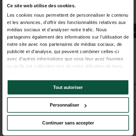
Ce site web utilise des cookies.
Galerie
Les cookies nous permettent de personnaliser le contenu
et les annonces, d'offrir des fonctionnalités relatives aux
Les champs du Galamus
médias sociaux et d'analyser notre trafic. Nous
Bivoua
Cubières sur Cinoble, Occitanie, Frankreich
partageons également des informations sur l'utilisation de
notre site avec nos partenaires de médias sociaux, de
publicité et d'analyse, qui peuvent combiner celles-ci
Aussicht
avec d'autres informations que vous leur avez fournies
Die Magie einer atemberaubenden Landschaft
ou qu'ils ont collectées lors de votre utilisation de leurs
services.
In der Nähe von Aktivitäten, unberührten oder historischen Stätten
Tout autoriser
Ausloggen
Personnaliser
Kein Netz hier – nur eine Verbindung zur Natur
Continuer sans accepter
Privatsphäre
Allein auf der Welt – der Traum eines Vanlifers