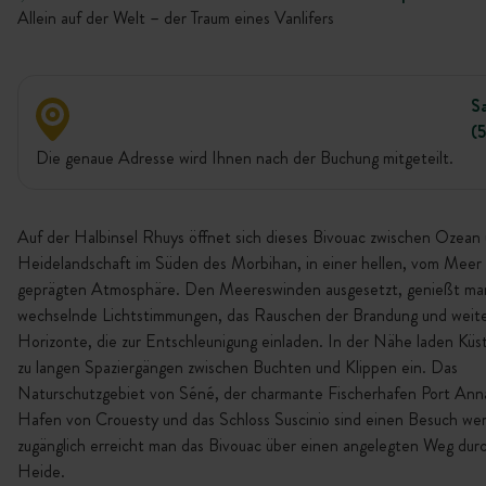
Allein auf der Welt – der Traum eines Vanlifers
S
(
Die genaue Adresse wird Ihnen nach der Buchung mitgeteilt.
Auf der Halbinsel Rhuys öffnet sich dieses Bivouac zwischen Ozean
Heidelandschaft im Süden des Morbihan, in einer hellen, vom Meer
geprägten Atmosphäre. Den Meereswinden ausgesetzt, genießt ma
wechselnde Lichtstimmungen, das Rauschen der Brandung und weit
Horizonte, die zur Entschleunigung einladen. In der Nähe laden Kü
zu langen Spaziergängen zwischen Buchten und Klippen ein. Das
Naturschutzgebiet von Séné, der charmante Fischerhafen Port Ann
Hafen von Crouesty und das Schloss Suscinio sind einen Besuch wer
zugänglich erreicht man das Bivouac über einen angelegten Weg durc
Heide.