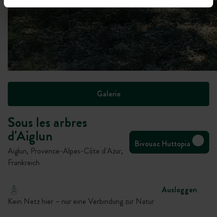
Galerie
Sous les arbres
d'Aiglun
Bivouac Huttopia
Aiglun, Provence-Alpes-Côte d'Azur,
Frankreich
Ausloggen
Kein Netz hier – nur eine Verbindung zur Natur