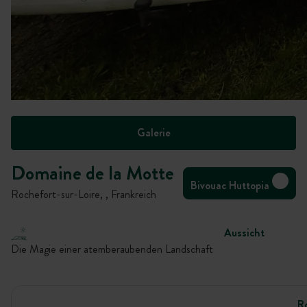
Galerie
Domaine de la Motte
Bivouac Huttopia
Rochefort-sur-Loire, , Frankreich
Aussicht
Die Magie einer atemberaubenden Landschaft
R