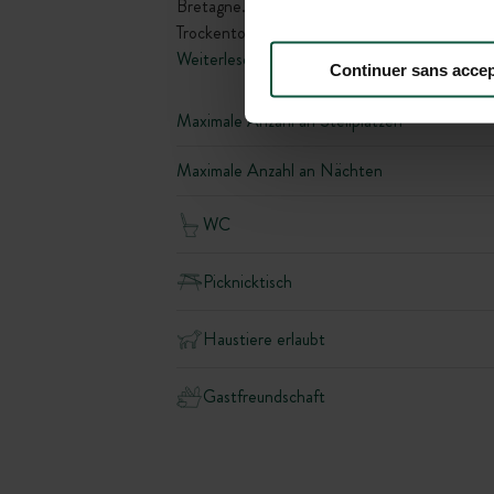
Bretagne. Die Pointe du Raz, der Strand der 
Trockentoiletten sind vor Ort verfügbar. Ein 
Weiterlesen
Continuer sans accep
Maximale Anzahl an Stellplätzen
Maximale Anzahl an Nächten
WC
Picknicktisch
Haustiere erlaubt
Gastfreundschaft