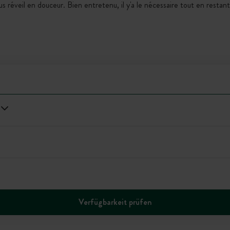
us réveil en douceur. Bien entretenu, il y'a le nécessaire tout en resta
Verfügbarkeit prüfen