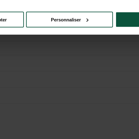
Baie des Trépassés und das mittelalterliche Dorf Pont-Croix sind nur 
langer befahrbarer Feldweg führt zum Ziel.
ter
Personnaliser