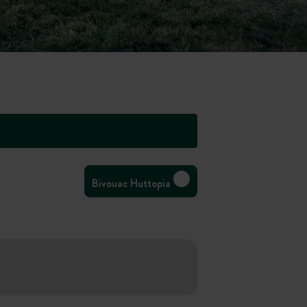
Bivouac Huttopia