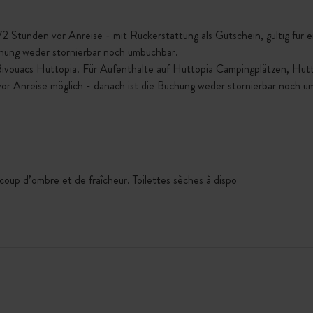
Stunden vor Anreise - mit Rückerstattung als Gutschein, gültig für ein
chung weder stornierbar noch umbuchbar.
 Bivouacs Huttopia. Für Aufenthalte auf Huttopia Campingplätzen, Hu
vor Anreise möglich - danach ist die Buchung weder stornierbar noch u
up d’ombre et de fraîcheur. Toilettes sèches à dispo