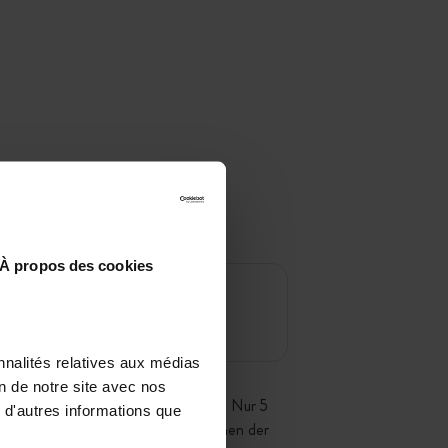
À propos des cookies
nnalités relatives aux médias
on de notre site avec nos
em bretonischen Wind geschützt ist. Nur 5
 d'autres informations que
n einer der wildesten Küstenregionen der