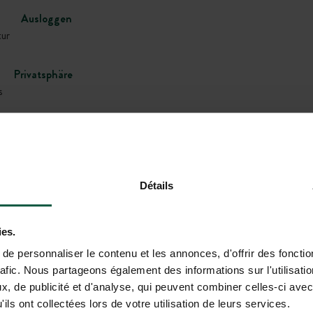
Ausloggen
tur
Privatsphäre
s
Urwüchsige Natur
eben
Détails
Cleden-Cap-Sizun (29770)
uchung mitgeteilt.
ies.
e personnaliser le contenu et les annonces, d'offrir des fonctio
rafic. Nous partageons également des informations sur l'utilisati
s Biwak in einem Obstgarten, am Rande eines Eichenwaldes, der vor d
, de publicité et d'analyse, qui peuvent combiner celles-ci avec
 legendären Baie des Trépassés entfernt, befinden Sie sich im Herze
ils ont collectées lors de votre utilisation de leurs services.