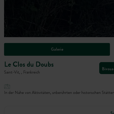
Galerie
Le Clos du Doubs
Bivoua
Saint-Vit, , Frankreich
In der Nähe von Aktivitäten, unberührten oder historischen Stätten
Sa