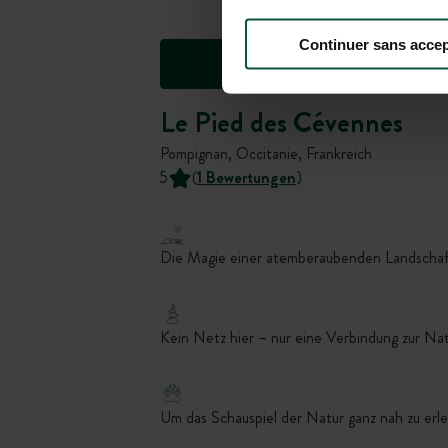
Continuer sans accep
Le Pied des Cévennes
Pompignan, Occitanie, Frankreich
5
(
1 Bewertungen
)
Die Magie einer atemberaubenden Landschaf
Kein Netz hier – nur eine Verbindung zur Na
Um das Schauspiel der Natur ganz nah zu erl