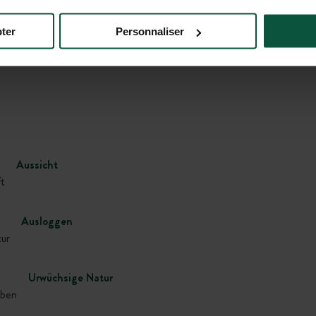
ter
Personnaliser
Galerie
Aussicht
t
Ausloggen
tur
Urwüchsige Natur
eben