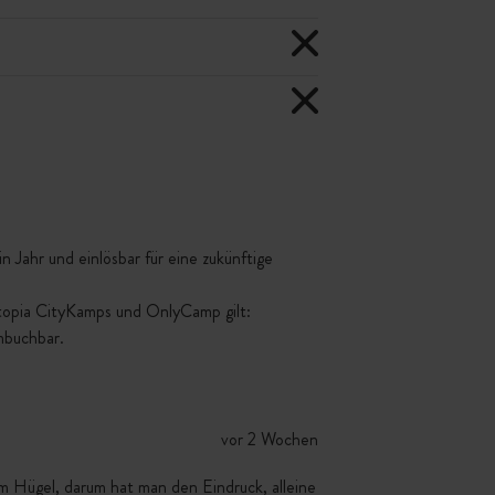
 Jahr und einlösbar für eine zukünftige
ttopia CityKamps und OnlyCamp gilt:
mbuchbar.
vor 2 Wochen
m Hügel, darum hat man den Eindruck, alleine