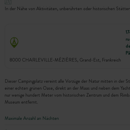
In der Nähe von Aktivitäten, unberührten oder historischen Stätten
1
ru
d
Pâ
8000 CHARLEVILLE-MÉZIÈRES, Grand-Est, Frankreich
Dieser Campingplatz vereint alle Vorzüge der Natur mitten in der St
einer echten grünen Oase, direkt an der Maas und neben dem Yach
nur wenige hundert Meter vom historischen Zentrum und dem Rimb
Museum entfernt.
Maximale Anzahl an Nächten