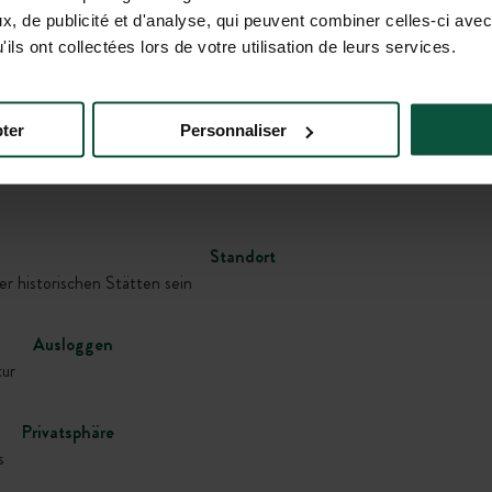
, de publicité et d'analyse, qui peuvent combiner celles-ci avec
ils ont collectées lors de votre utilisation de leurs services.
Galerie
ter
Personnaliser
Standort
r historischen Stätten sein
Ausloggen
tur
Privatsphäre
s