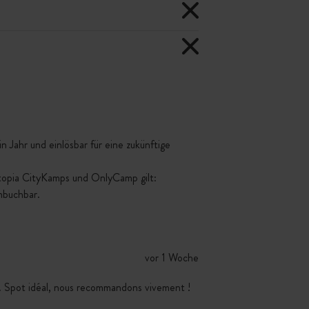
 Jahr und einlösbar für eine zukünftige
ttopia CityKamps und OnlyCamp gilt:
mbuchbar.
vor 1 Woche
s. Spot idéal, nous recommandons vivement !