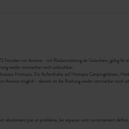
Stunden vor Anreise - mit Rückerstattung als Gutschein, gültig für ein
chung weder stornierbar noch umbuchbar.
 Bivouacs Huttopia. Für Aufenthalte auf Huttopia Campingplätzen, Hu
vor Anreise möglich - danach ist die Buchung weder stornierbar noch u
n'est absolument pas un problème, les espaces sont correctement défini