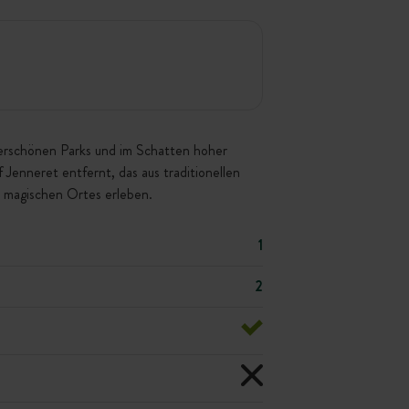
derschönen Parks und im Schatten hoher
nneret entfernt, das aus traditionellen
s magischen Ortes erleben.
1
2