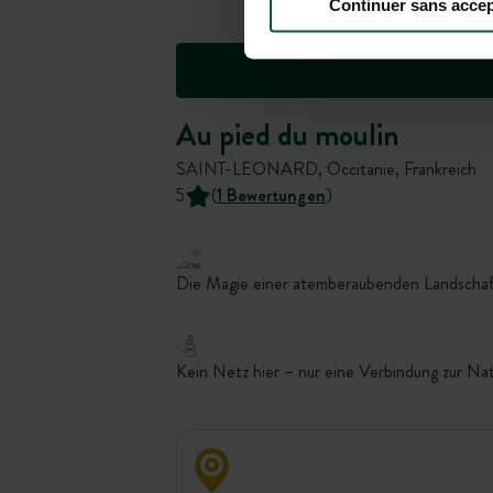
Continuer sans accep
Au pied du moulin
SAINT-LEONARD, Occitanie, Frankreich
5
(
1 Bewertungen
)
Die Magie einer atemberaubenden Landschaf
Kein Netz hier – nur eine Verbindung zur Na