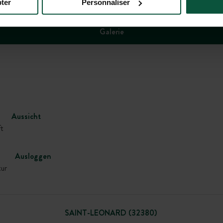
ter
Personnaliser
Galerie
Aussicht
t
Ausloggen
tur
SAINT-LEONARD (32380)