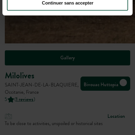
Continuer sans accepter
Gallery
Milolives
Bivouac Huttopia
SAINT-JEAN-DE-LA-BLAQUIERE,
Occitanie, France
5
(
1 reviews
)
Location
To be close to activities, unspoiled or historical sites