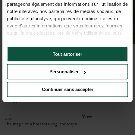
partageons également des informations sur l'utilisation de
notre site avec nos partenaires de médias sociaux, de
publicité et d'analyse, qui peuvent combiner celles-ci
avec d'autres informations que vous leur avez fournies
ou qu'ils ont collectées lors de votre utilisation de leurs
services.
Tout autoriser
Gallery
Personnaliser
Coursac 2
Bivouac Huttopia
SEVERAC D'AVEYRON, Occitanie,
Continuer sans accepter
France
4.7
(
3 reviews
)
View
The magic of a breathtaking landscape