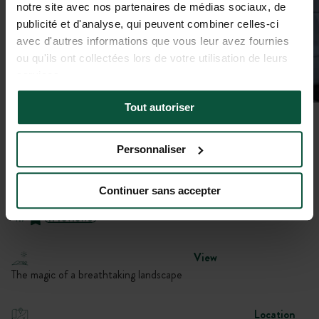
notre site avec nos partenaires de médias sociaux, de
publicité et d'analyse, qui peuvent combiner celles-ci
avec d'autres informations que vous leur avez fournies
ou qu'ils ont collectées lors de votre utilisation de leurs
services.
Tout autoriser
Gallery
Personnaliser
Le vent solaire
Bivouac Huttopia
Continuer sans accepter
Plouhinec, Bretagne, France
4.7
(
11 reviews
)
View
The magic of a breathtaking landscape
Location