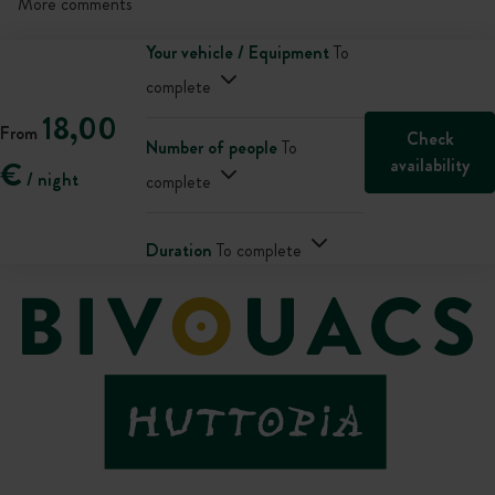
More comments
Your vehicle / Equipment
To
complete
18,00
From
Check
Number of people
To
availability
€
/ night
complete
Duration
To complete