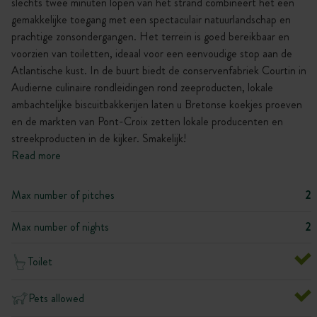
slechts twee minuten lopen van het strand combineert het een
gemakkelijke toegang met een spectaculair natuurlandschap en
prachtige zonsondergangen. Het terrein is goed bereikbaar en
voorzien van toiletten, ideaal voor een eenvoudige stop aan de
Atlantische kust. In de buurt biedt de conservenfabriek Courtin in
Audierne culinaire rondleidingen rond zeeproducten, lokale
ambachtelijke biscuitbakkerijen laten u Bretonse koekjes proeven
en de markten van Pont-Croix zetten lokale producenten en
streekproducten in de kijker. Smakelijk!
Read more
Max number of pitches
2
Max number of nights
2
Toilet
Pets allowed