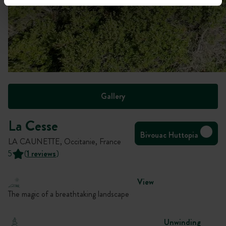
Gallery
La Cesse
Bivouac Huttopia
LA CAUNETTE, Occitanie, France
5
(
1 reviews
)
View
The magic of a breathtaking landscape
Unwinding