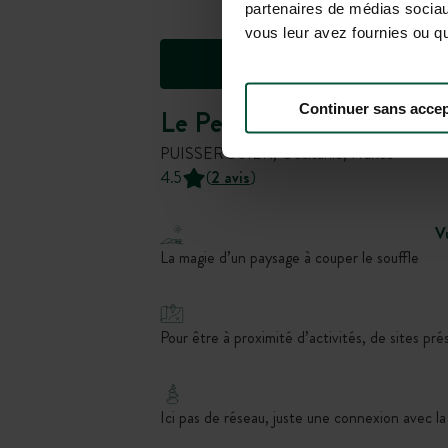
partenaires de médias sociaux
vous leur avez fournies ou qu'
Continuer sans accep
Le Peyral
PUISSERGUIER, Occitanie, France
4.5
(
2 avis
)
V
La magie d’un paysage à couper le souffle
Pour être à proximité d’activités, de sites pré
Ici pas de réseau, juste une connexion avec la