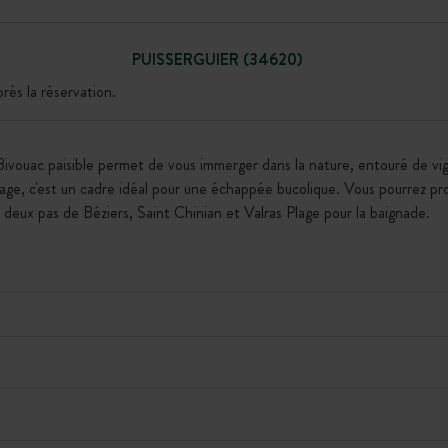
PUISSERGUIER (34620)
ès la réservation.
vouac paisible permet de vous immerger dans la nature, entouré de vign
age, c'est un cadre idéal pour une échappée bucolique. Vous pourrez prof
 A deux pas de Béziers, Saint Chinian et Valras Plage pour la baignade.