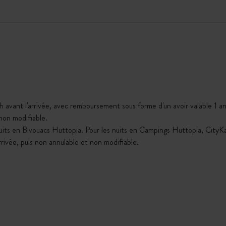
h avant l'arrivée, avec remboursement sous forme d'un avoir valable 1 an,
 non modifiable.
nuits en Bivouacs Huttopia. Pour les nuits en Campings Huttopia, City
arrivée, puis non annulable et non modifiable.