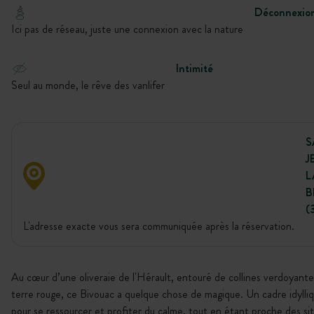
Déconnexio
Ici pas de réseau, juste une connexion avec la nature
Intimité
Seul au monde, le rêve des vanlifer
S
J
L
B
(
L'adresse exacte vous sera communiquée après la réservation.
Au cœur d’une oliveraie de l'Hérault, entouré de collines verdoyante
terre rouge, ce Bivouac a quelque chose de magique. Un cadre idylliq
pour se ressourcer et profiter du calme, tout en étant proche des si