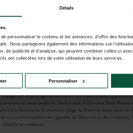
Déconnexion
Détails
 nature
ies.
e personnaliser le contenu et les annonces, d'offrir des fonctio
rafic. Nous partageons également des informations sur l'utilisati
, de publicité et d'analyse, qui peuvent combiner celles-ci avec
ils ont collectées lors de votre utilisation de leurs services.
LAURE-MINERVOIS (11800)
ès la réservation.
ter
Personnaliser
 dégagée sur les paysages environnants. Plus facile d’accès que d'autres
e la nature en toute simplicité. Juste à côté, le Domaine Borie Neuve v
partez à la découverte du charmant village de Minerve, classé parmi les P
e vin pourront explorer les vignobles du Minervois et des Corbières, t
e rafraîchir ou randonner.