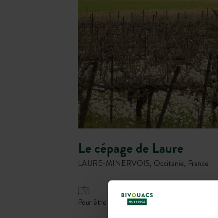
Le cépage de Laure
LAURE-MINERVOIS, Occitanie, France
Pour être à proximité d’activités, de sites pré