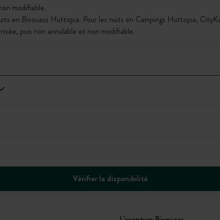
 non modifiable.
nuits en Bivouacs Huttopia. Pour les nuits en Campings Huttopia, City
arrivée, puis non annulable et non modifiable.
Vérifier la disponibilité
L'aventure Bivouacs