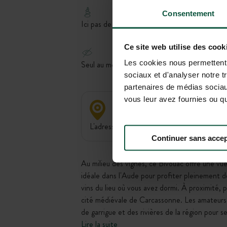
Consentement
Ici pas de réseau, juste une connexion avec la
Ce site web utilise des cook
Intimité
Les cookies nous permettent d
Seul au monde, le rêve des vanlifer
sociaux et d'analyser notre t
partenaires de médias sociaux
vous leur avez fournies ou qu'
L'adresse exacte vous sera communiquée apr
Continuer sans accep
Au milieu des vignes, ce Bivouac offre une vue
idéale dans l'Aude pour profiter pleinement d
vins du lieu où vous avez dormi. À proximité, 
cité médiévale de Carcassonne. Les amateurs d
de garrigue et des rivières de la région pour s
Lire la suite