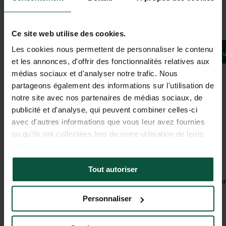
Galerie
Ce site web utilise des cookies.
La cachette du Bara Bahaut
Les cookies nous permettent de personnaliser le contenu
Bivouac H
LE BUGUE, Nouvelle-Aquitaine, France
et les annonces, d'offrir des fonctionnalités relatives aux
4
(
1 avis
)
médias sociaux et d'analyser notre trafic. Nous
partageons également des informations sur l'utilisation de
notre site avec nos partenaires de médias sociaux, de
Vue
publicité et d'analyse, qui peuvent combiner celles-ci
La magie d’un paysage à couper le souffle
avec d'autres informations que vous leur avez fournies
ou qu'ils ont collectées lors de votre utilisation de leurs
services.
Pour être à proximité d’activités, de sites préservés ou historiques
Tout autoriser
Déconnexio
Ici pas de réseau, juste une connexion avec la nature
Personnaliser
Intimité