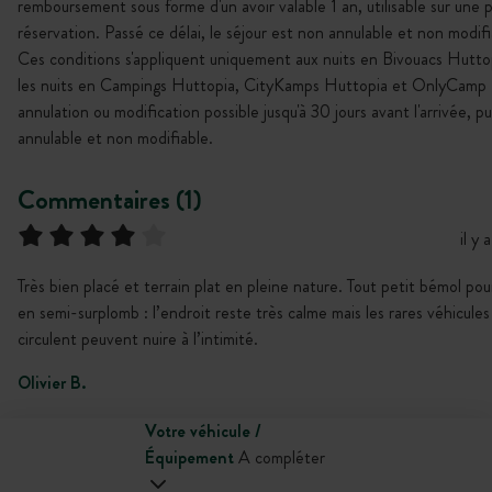
remboursement sous forme d'un avoir valable 1 an, utilisable sur une 
réservation. Passé ce délai, le séjour est non annulable et non modifi
Ces conditions s'appliquent uniquement aux nuits en Bivouacs Hutto
les nuits en Campings Huttopia, CityKamps Huttopia et OnlyCamp 
annulation ou modification possible jusqu'à 30 jours avant l'arrivée, p
annulable et non modifiable.
Commentaires (1)
il y
Très bien placé et terrain plat en pleine nature. Tout petit bémol pou
en semi-surplomb : l’endroit reste très calme mais les rares véhicules
circulent peuvent nuire à l’intimité.
Olivier B.
Votre véhicule /
Équipement
A compléter