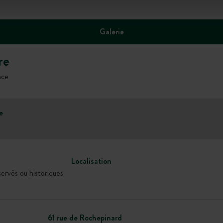
Galerie
re
nce
e
Localisation
servés ou historiques
61 rue de Rochepinard