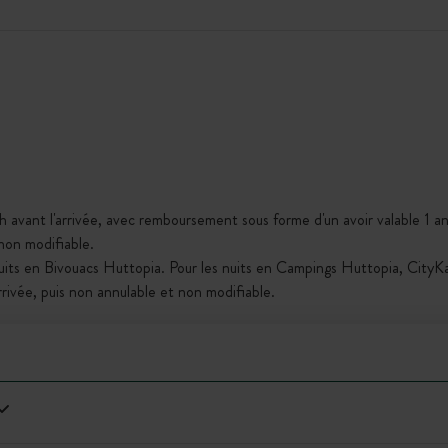
h avant l'arrivée, avec remboursement sous forme d'un avoir valable 1 an,
 non modifiable.
nuits en Bivouacs Huttopia. Pour les nuits en Campings Huttopia, City
arrivée, puis non annulable et non modifiable.