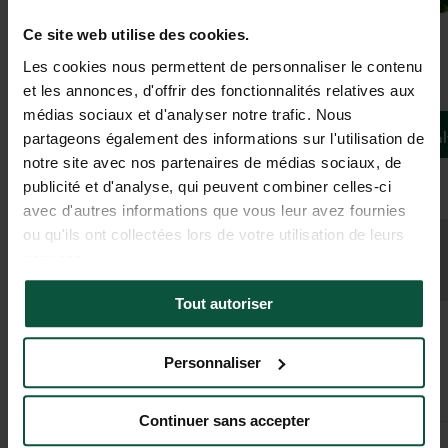
Ce site web utilise des cookies.
Galerie
Les cookies nous permettent de personnaliser le contenu
et les annonces, d'offrir des fonctionnalités relatives aux
Camping Le Petit Bocage
médias sociaux et d'analyser notre trafic. Nous
Camping On
partageons également des informations sur l'utilisation de
ESSARTS-EN-BOCAGE, Pays de la Loire, France
notre site avec nos partenaires de médias sociaux, de
5
(
1 avis
)
publicité et d'analyse, qui peuvent combiner celles-ci
avec d'autres informations que vous leur avez fournies
ou qu'ils ont collectées lors de votre utilisation de leurs
Ouverture
services.
30 avril 2026 - 13 septembre 2026
Tout autoriser
Personnaliser
Pour être à proximité d’activités, de sites préservés ou historiques
Continuer sans accepter