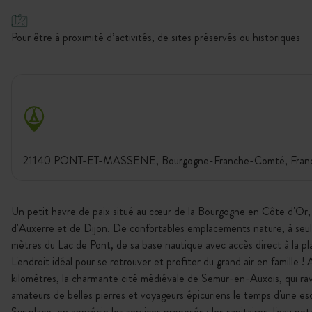
Pour être à proximité d’activités, de sites préservés ou historiques
21140 PONT-ET-MASSENE, Bourgogne-Franche-Comté, Fran
Un petit havre de paix situé au cœur de la Bourgogne en Côte d'Or,
d'Auxerre et de Dijon. De confortables emplacements nature, à se
mètres du Lac de Pont, de sa base nautique avec accès direct à la pl
L'endroit idéal pour se retrouver et profiter du grand air en famille ! 
kilomètres, la charmante cité médiévale de Semur-en-Auxois, qui ravi
amateurs de belles pierres et voyageurs épicuriens le temps d'une e
Sur place, on apprécie les services proposés : les sanitaires, l'eau pot