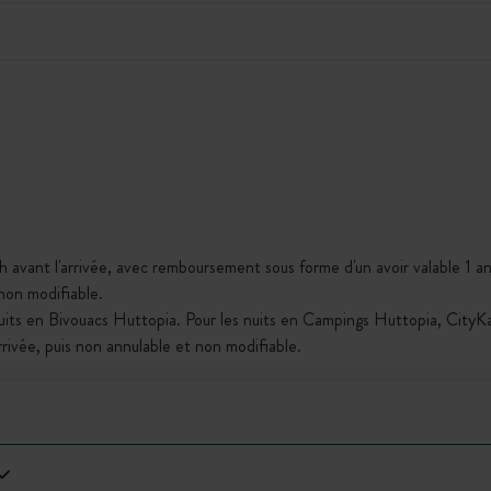
h avant l'arrivée, avec remboursement sous forme d'un avoir valable 1 an,
 non modifiable.
nuits en Bivouacs Huttopia. Pour les nuits en Campings Huttopia, City
arrivée, puis non annulable et non modifiable.