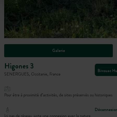
Galerie
Higones 3
Bivouac H
SENERGUES, Occitanie, France
Pour être à proximité d’activités, de sites préservés ou historiques
Déconnexio
Ici pas de réseau, juste une connexion avec la nature