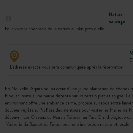
Nature
sauvage
Pour vivre le spectacle de la nature au plus près d’elle
M
(
L'adresse exacte vous sera communiquée après la réservation.
En Nouvelle-Aquitaine, au cœur d’une jeune plantation de chênes tru
Bibouac invite à une pause détente sur un terrain plat et soigné. Le 
environnant offre une ambiance calme, propice au repos entre lumière
douceur végétale. Profitez des alentours pour visiter les Halles de N
découvrir Les Oiseaux du Marais Poitevin au Parc Ornithologique ou v
l’Asinerie du Baudet du Poitou pour une immersion nature et locale.