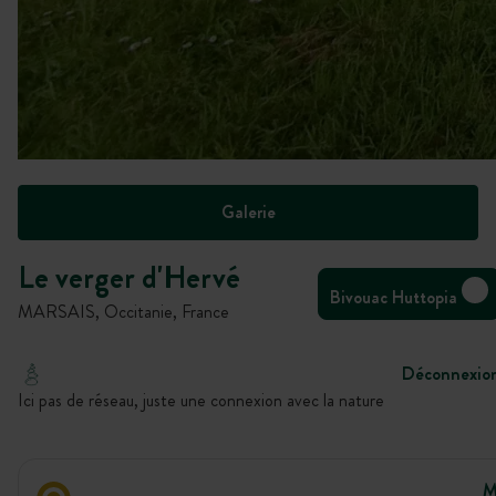
Galerie
Le verger d'Hervé
Bivouac Huttopia
MARSAIS, Occitanie, France
Déconnexio
Ici pas de réseau, juste une connexion avec la nature
M