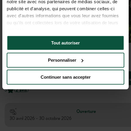
notre site avec nos partenaires de médias sociaux, de
publicité et d'analyse, qui peuvent combiner celles-ci
avec d'autres informations que vous leur avez fournies
ou qu'ils ont collectées lors de votre utilisation de leurs
services.
Tout autoriser
Galerie
Personnaliser
Les châtaigniers
Continuer sans accepter
Bivouac H
CHERAC, Nouvelle-Aquitaine, France
5
(
2 avis
)
Ouverture
30 avril 2026 - 30 octobre 2026