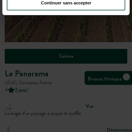
Continuer sans accepter
Galerie
Le Panorama
Bivouac Huttopia
LEUC, Occitanie, France
4
(
1 avis
)
Vue
La magie d’un paysage à couper le souffle
Déconnexio