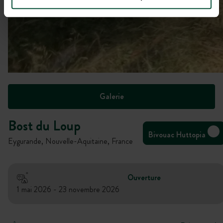
Galerie
Bost du Loup
Bivouac Huttopia
Eygurande, Nouvelle-Aquitaine, France
Ouverture
1 mai 2026 - 23 novembre 2026