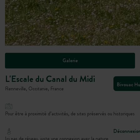
Galerie
L'Escale du Canal du Midi
Bivouac H
Renneville, Occitanie, France
Pour être à proximité d’activités, de sites préservés ou historiques
Déconnexio
Ici pas de réseau, juste une connexion avec la nature