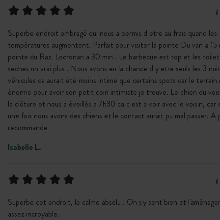
i
Superbe endroit ombragé qui nous a permis d etre au frais quand les
températures augmentent. Parfait pour visiter la pointe Du van a 15 
pointe du Raz. Locronan a 30 min . Le barbecue est top et les toilet
seches un vrai plus . Nous avons eu la chance d y etre seuls les 3 nuit
véhicules ca aurait été moins intime que certains spots car le terrain
énorme pour avoir son petit coin intimiste je trouve. Le chien du voi
la clôture et nous a éveillés a 7h30 ca c est a voir avec le voisin, car
une fois nous avons des chiens et le contact aurait pu mal passer. A p
recommande
Isabelle L.
i
Superbe cet endroit, le calme absolu ! On s'y sent bien et l'aménag
assez incroyable.