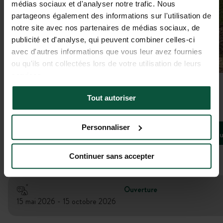
médias sociaux et d'analyser notre trafic. Nous
partageons également des informations sur l'utilisation de
notre site avec nos partenaires de médias sociaux, de
publicité et d'analyse, qui peuvent combiner celles-ci
avec d'autres informations que vous leur avez fournies
ou qu'ils ont collectées lors de votre utilisation de leurs
services.
Galerie
Tout autoriser
Le Moulin du Cap
Personnaliser
Bivouac H
Beuzec-Cap-Sizun, Bretagne, France
5
(
4 avis
)
Continuer sans accepter
Ouverture
15 mai 2026 - 15 octobre 2026