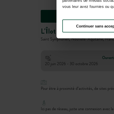
partenaires de médias sociaux
vous leur avez fournies ou qu'
Continuer sans accep
L'Îlot des Chênes
Saint Symphorien, Nouvelle-Aquitaine, Fran
Ouvert
20 juin 2026 - 30 octobre 2026
Pour être à proximité d’activités, de sites pré
Ici pas de réseau, juste une connexion avec la