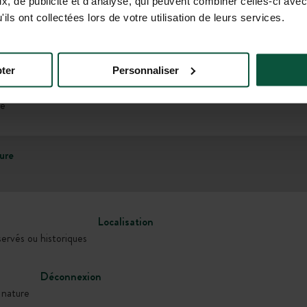
, de publicité et d'analyse, qui peuvent combiner celles-ci avec
ils ont collectées lors de votre utilisation de leurs services.
Galerie
ter
Personnaliser
ce
ure
Localisation
servés ou historiques
Déconnexion
 nature