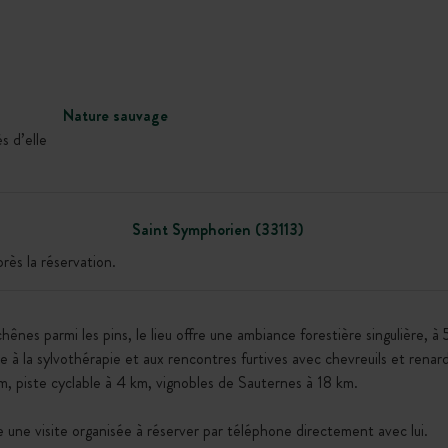
Nature sauvage
s d’elle
Saint Symphorien (33113)
ès la réservation.
s chênes parmi les pins, le lieu offre une ambiance forestière singulière
ce à la sylvothérapie et aux rencontres furtives avec chevreuils et renard
 km, piste cyclable à 4 km, vignobles de Sauternes à 18 km.
se une visite organisée à réserver par téléphone directement avec lui.