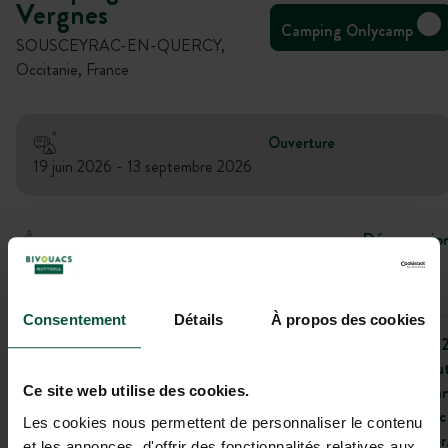
Vergnes
Camping Onlycamp
SOUSCEYRAC-EN-QUERCY,
Occitanie, France
Ouverture
19 juin 2026 - 13 septembre 2026
Déconnexio
Ici pas de réseau, juste une connexion avec la nature
Consentement
Détails
À propos des cookies
99
rou
Ca
Ce site web utilise des cookies.
Lac
Les cookies nous permettent de personnaliser le contenu
Ver
et les annonces, d'offrir des fonctionnalités relatives aux